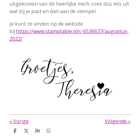
uitgekomen van dit heerlijke merk zoek dus iets uit
wat bij je past en dan aan de stempel.
Je kunt ze vinden op de website
bij:
https://www.stamptable.nl/c-6536637/augustus-
2022/
«
Vorige
Volgende
»
D
D
S
D
e
e
h
e