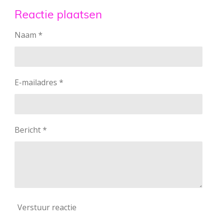
l
e
a
l
e
l
r
e
Reactie plaatsen
n
e
n
Naam *
E-mailadres *
Bericht *
Verstuur reactie