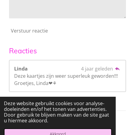
Verstuur reactie
Reacties
Linda
4 jaar geleden
Deze kaartjes zijn weer superleuk geworden!!!
Groetjes, Linda❤⚘
Deze website gebruikt cookies voor analyse-
doeleinden en/of het tonen van advertenties.
Door gebruik te blijven maken van de site gaat
u hiermee akkoord.
© 2022 - 2026 Stamptable's blog
Powered by
JouwWeb
Akkoord