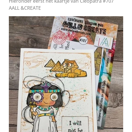
Hieronder eerst het kaartje van Cleopatra #707
AALL &CREATE