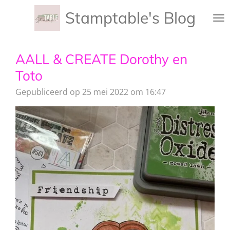
Ga
Stamptable's Blog
direct
naar
de
AALL & CREATE Dorothy en
hoofdinhoud
Toto
Gepubliceerd op 25 mei 2022 om 16:47