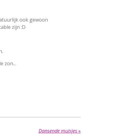
 natuurlijk ook gewoon
able zijn :D
n.
 zon...
Dansende muisjes
»