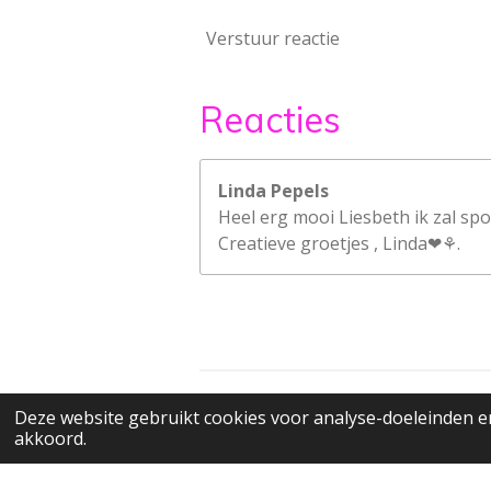
Verstuur reactie
Reacties
Linda Pepels
Heel erg mooi Liesbeth ik zal spo
Creatieve groetjes , Linda❤⚘.
© 2022 - 2026 Stamptable's blog
Deze website gebruikt cookies voor analyse-doeleinden en
akkoord.