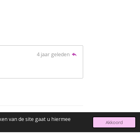
4 jaar geleden
ken van de site gaat u hiermee
Powered by
JouwWeb
Akkoord