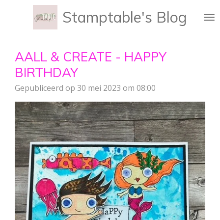
Ga
Stamptable's Blog
direct
naar
de
AALL & CREATE - HAPPY
hoofdinhoud
BIRTHDAY
Gepubliceerd op 30 mei 2023 om 08:00