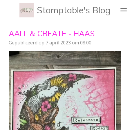
Ga
Stamptable's Blog
direct
naar
de
AALL & CREATE - HAAS
hoofdinhoud
Gepubliceerd op 7 april 2023 om 08:00