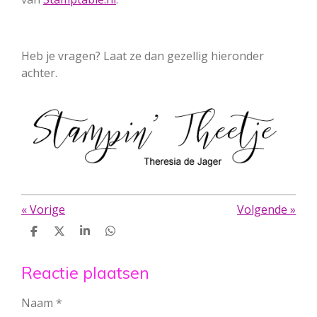
Heb je vragen? Laat ze dan gezellig hieronder
achter.
«
Vorige
Volgende
»
D
D
S
D
e
e
h
e
l
e
a
l
e
l
r
e
Reactie plaatsen
n
e
n
Naam *