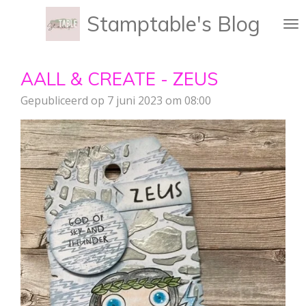
Ga
Stamptable's Blog
direct
naar
de
AALL & CREATE - ZEUS
hoofdinhoud
Gepubliceerd op 7 juni 2023 om 08:00