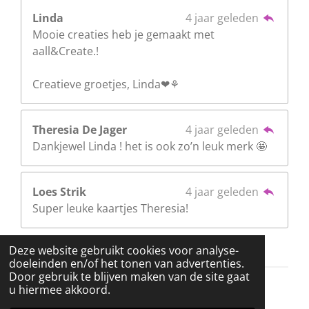
Linda
4 jaar geleden
Mooie creaties heb je gemaakt met
aall&Create.!
Creatieve groetjes, Linda❤⚘
Theresia De Jager
4 jaar geleden
Dankjewel Linda ! het is ook zo’n leuk merk 🤩
Loes Strik
4 jaar geleden
Super leuke kaartjes Theresia!
Deze website gebruikt cookies voor analyse-
doeleinden en/of het tonen van advertenties.
Door gebruik te blijven maken van de site gaat
u hiermee akkoord.
© 2022 - 2026 Stamptable's blog