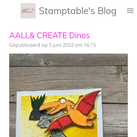
Ga
Stamptable's Blog
direct
naar
de
AALL& CREATE Dinos
hoofdinhoud
Gepubliceerd op 5 juni 2022 om 16:15